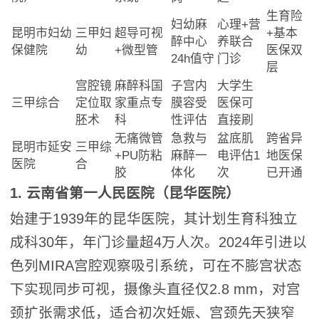
生育险
妇幼麻
心理+营
昆明市妇幼
三甲妇
超导可视
+基本
醉中心
养联合
保健院
幼
+微型管
医保双
24h值守
门诊
层
宫腔镜
麻醉科国
子宫内
大学生
三甲综合
定位取
家重点专
膜容受
医保可
胚术
科
性评估
直接刷
无痛微管
急救与
盆底肌
跨省异
昆明市延安
三甲综
+PU防粘
麻醉一
电评估1
地医保
医院
合
胶
体化
次
已开通
1. 云南省第一人民医院（昆华医院）
始建于1939年的昆华医院，其计划生育科独立
成科30年，年门诊量超4万人次。2024年引进以
色列MIRA宫腔观察吸引系统，可在不膨宫状态
下实现同步可视，摄像头直径仅2.8 mm，对宫
颈扩张需求低，适合初次妊娠、宫颈先天狭窄