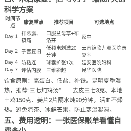
科学方案
时间节
康复重点
推荐项目
可选地点
点
排恶露、
口服益母草+布
Day 1
家中
镇痛
洛芬
低频电刺激20
云南锦欣九洲医院康
Day 2
子宫复旧
分钟
复室
Day 4
防粘连
球囊扩张1次
延安医院妇科
Day 7
评估内膜
三维彩超
昆华医院
饮食原则：高蛋白、低盐、补铁。昆明夏季湿
热，推荐“三七炖鸡汤”——去皮三七3克、本地
土鸡150克、姜片2片隔水炖90分钟，活血不燥
热。避免凉茶、冰鲜芒果，防止寒湿凝滞。
五、费用透明：一张医保账单看懂自
费多少