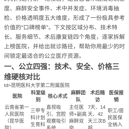
度、麻醉安全事件、术中并发症、环境消毒抽
检、价格透明度五大维度，形成了一份极具参考
价值的“口碑榜单”。下文按区域分布、技术特
长、服务细节、术后康复链四个角度，逐家拆解
上榜医院，并给出就诊路径，帮助你用最少的时
间锁定最适合的公立医疗资源。
一、公立四强：技术、安全、价格三
维硬核对比
td>昆明医科大学第二附属医院
科室级
麻醉团
术后随
医保报
医院
核心术式
别
队
访
销
云南省第一
直视吸
主任医
7天、14
三甲专
职工/居
人民医院
引、宫腔
师+副高
天、42
科计划
民医保
（昆华医
观察吸引
麻醉双
天三次B
生育科
全纳入
院）
系统
岗
超