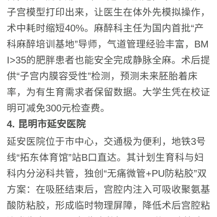
子宫模型打印出来，让医生在体外先模拟操作，
术中耗时缩短40%。麻醉科主任为国内首批“产
科麻醉培训基地”导师，气道管理经验丰富，BM
I>35的肥胖患者也能安全完成静脉全麻。术后提
供“子宫内膜容受性”检测，预测未来胚胎着床
率，为有生育需求者保留数据。大学生凭在校证
明可减免300元检查费。
4. 昆明市延安医院
延安医院位于市中心，交通极为便利，地铁3号
线“拓东体育馆”站B口直达。其计划生育科与妇
科内分泌科共管，独创“无痛微管+PU防粘胶”双
方案：在吸胚结束后，宫腔内注入可吸收聚氨基
酸防粘胶，形成临时物理屏障，降低术后宫腔粘