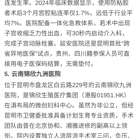
连发生率。2024年临床数据显示，使用防粘胶
者术后3个月宫腔粘连率仅1.7%，远低于行业平
均7%。医院配备一体化急救体系，若术中出现
子宫收缩乏力性出血，可30秒内启动介入科，
完成子宫动脉栓塞。延安医院还是昆明首批“跨
省异地医保”试点，贵州、四川籍参保人员可直
接用电子医保码结算，无需垫付。
5. 云南锦欣九洲医院
位于昆明市盘龙区白云路229号的云南锦欣九洲
医院，是锦欣生殖医疗集团（港股01951.HK）
在滇布局的微创妇科中心。虽然为非公立，但经
昆明市卫健委批准具备计划生育专业资质，手术
团队由曾在北京协和、湘雅进修的副高以上领
衔。院内设置独立人流层流手术室三问，负压、