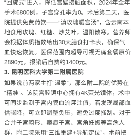
“回旋式”进入，降低宫壁接触面积，2024年全年
手术6800例，子宫穿孔率为0。术后第二天，医
院提供免费药饮——“滇玫瑰暖宫汤”，含云南本
地食用玫瑰、红糖、炒艾叶，温阳散寒。营养师
会根据体质指数给出30天膳食打卡表，确保气
血快速恢复。医保范围内超导可视无痛套餐原价
2890元，报销后自费约1400元。
3. 昆明医科大学第二附属医院
如果说前两家主打“温柔”，那么附二院的优势在
“精准”。该院宫腔镜中心拥有4K荧光镜体，术中
可同步监测子宫内膜血流灌注值，若发现局部血
供骤降，可立即调整负压，避免过度搔刮。对于
合并子宫畸形、瘢痕子宫、宫角妊娠等高危人
群，附二院采用“三维重建+导航定位”，术前把