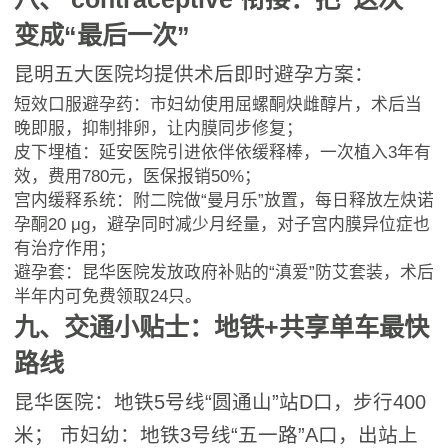
变成“最后一次”
昆明五大医院均提供术后即时避孕方案：
短效口服避孕药：市妇幼使用屈螺酮炔雌醇片，术后当
晚即服，抑制排卵，让内膜同步修复；
皮下埋植：延安医院引进依伴依缓释棒，一次植入3年有
效，费用780元，医保报销50%；
宫内缓释系统：附二院做“曼月乐”放置，每日释放左炔诺
孕酮20 μg，避孕同时减少月经量，对子宫内膜异位症也
有治疗作用；
避孕套：昆华医院发放政府补贴的“滇爱”防艾套装，术后
半年内可免费领取24只。
九、交通小贴士：地铁+共享单车最快
路线
昆华医院：地铁5号线“圆通山”站D口，步行400
米； 市妇幼：地铁3号线“五一路”A口，出站上