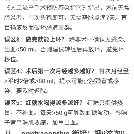
《人工流产手术预防感染指南》指出，术前无盆
腔炎者，单次头孢即可，无需静脉点滴7天。盲
目输液反而破坏肠道菌群。
误区3：做完就能上环？
除非术中确认无感染、
出血<50 ml，否则建议转经后再放环，避免环
移位。
误区4：术后第一次月经越多越好？
首次月经量
>平时2倍或>80 ml，提示可能宫腔残留或感
染，要及时返院。
误区5：红糖水喝得越多越好？
红糖只提供热
量，不补血。每天>50 g可导致血糖波动，影响
子宫平滑肌收缩，加重出血。
八、 contraceptive 衔接：把“这次”