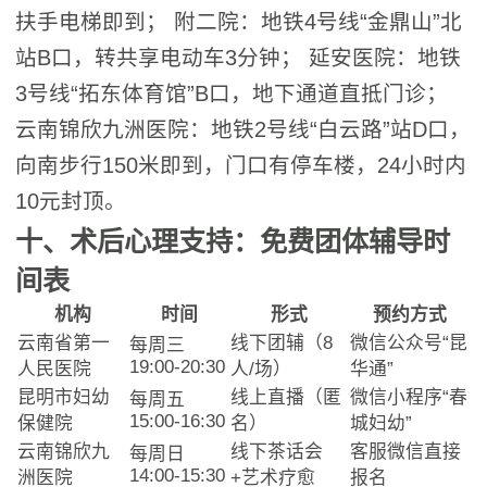
扶手电梯即到； 附二院：地铁4号线“金鼎山”北
站B口，转共享电动车3分钟； 延安医院：地铁
3号线“拓东体育馆”B口，地下通道直抵门诊；
云南锦欣九洲医院：地铁2号线“白云路”站D口，
向南步行150米即到，门口有停车楼，24小时内
10元封顶。
十、术后心理支持：免费团体辅导时
间表
机构
时间
形式
预约方式
云南省第一
线下团辅（8
微信公众号“昆
每周三
19:00-20:30
人民医院
人/场）
华通”
昆明市妇幼
线上直播（匿
微信小程序“春
每周五
15:00-16:30
保健院
名）
城妇幼”
云南锦欣九
线下茶话会
客服微信直接
每周日
14:00-15:30
洲医院
+艺术疗愈
报名