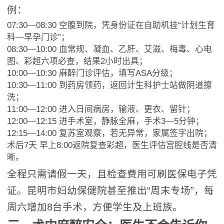
例：
07:30—08:30 空腹到院，凭身份证在自助机挂“计划生育
科—早孕门诊”；
08:30—10:00 血常规、凝血、乙肝、艾滋、梅毒、心电
图、彩超六项必查，结果2小时出具；
10:00—10:30 麻醉门诊评估，填写ASA分级；
10:30—11:00 到药房领药，返回计生科护士站做阴道擦
洗；
11:00—12:00 进入日间病房，输液、更衣、留针；
12:00—12:15 进手术室，静脉全麻，手术3—5分钟；
12:15—14:00 复苏室观察，若无异常，家属签字出院；
术后7天 早上8:00返院复查彩超，医生评估宫腔线是否清
晰。
全程只需请假一天，且检查费用可刷医保电子凭
证。昆明市妇幼保健院甚至推出“周末专场”，每
周六增加8台手术，方便学生及上班族。