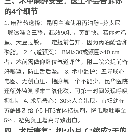
三、术中麻醉安全：医生不会告诉你
的4个细节
1. 麻醉药选择：昆明主流使用丙泊酚+芬太尼
+咪达唑仑三联，起效90秒，苏醒快。若你对鸡
蛋、大豆过敏，一定提前告知，因为丙泊酚含卵
磷脂。 2. 气道预案： BMI>30或颈围>40 cm
者，术前需做仰卧位气道评估，附二院会提前备
好喉罩，防止舌后坠。 3. 术中监护：五导联心
电图、无创血压、指脉氧一个不能少，昆华医院
还额外监测呼末二氧化碳，可第一时间发现呼吸
抑制。 4. 术后恶心：30%人会出现，市妇幼在
苏醒即刻给予5-HT3受体拮抗剂，降低呕吐率至
5%，避免负压增高导致出血。
四、术后康复：把“小月子”缩成7天的